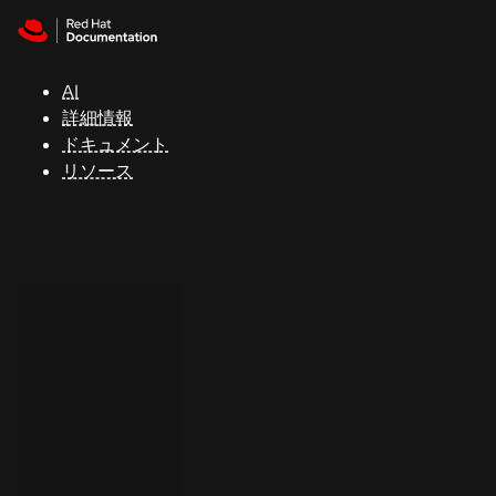
Skip to navigation
Skip to content
サ
ポ
ー
AI
ト
詳細情報
ドキュメント
リソース
コ
ン
ソ
ー
ル
開
発
者
ト
ラ