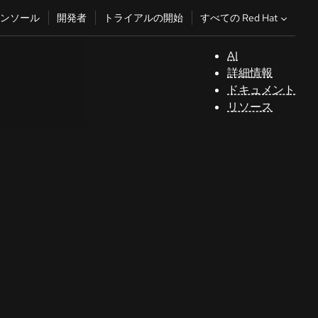
すべての Red Hat
ンソール
開発者
トライアルの開始
AI
サ
詳細情報
ポ
ドキュメント
ー
リソース
ト
コ
ン
ソ
ー
ル
開
発
者