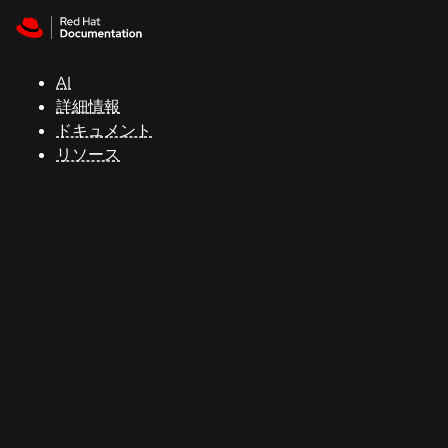
Skip to navigation
Skip to content
サ
ポ
ー
AI
ト
詳細情報
ドキュメント
リソース
コ
ン
ソ
ー
ル
開
発
者
ト
ラ