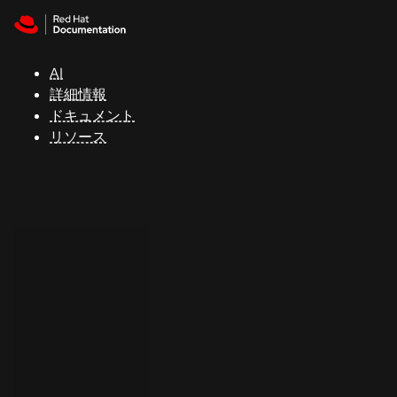
Skip to navigation
Skip to content
サ
ポ
ー
AI
ト
詳細情報
ドキュメント
リソース
コ
ン
ソ
ー
ル
開
発
者
ト
ラ