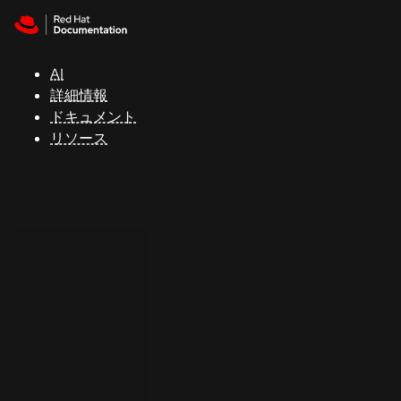
Skip to navigation
Skip to content
サ
ポ
ー
AI
ト
詳細情報
ドキュメント
リソース
コ
ン
ソ
ー
ル
開
発
者
ト
ラ