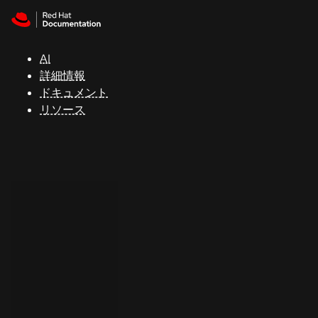
Skip to navigation
Skip to content
サ
ポ
ー
AI
ト
詳細情報
ドキュメント
リソース
コ
ン
ソ
ー
ル
開
発
者
ト
ラ