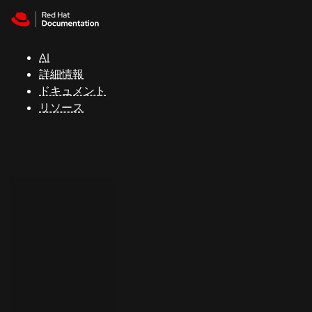
Skip to navigation
Skip to content
サ
ポ
ー
AI
ト
詳細情報
ドキュメント
リソース
コ
ン
ソ
ー
ル
開
発
者
ト
ラ