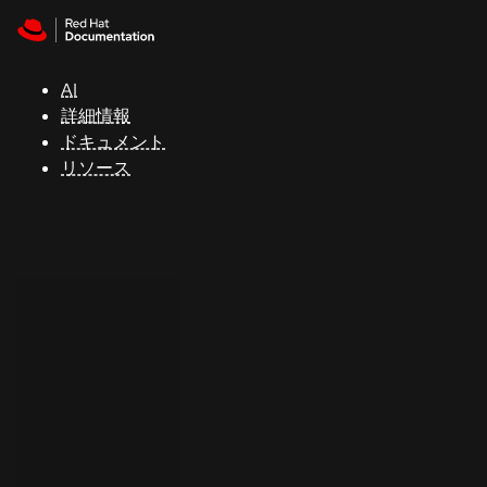
Skip to navigation
Skip to content
サ
ポ
ー
AI
ト
詳細情報
ドキュメント
リソース
コ
ン
ソ
ー
ル
開
発
者
ト
ラ