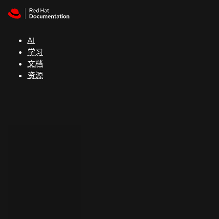
Skip to navigation
Skip to content
支
持
AI
学习
控制台
文档
（Console）
资源
开
发
人
员
开
始
试
用
联