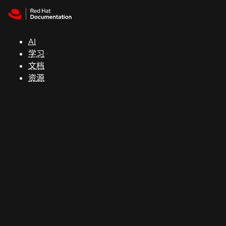
Skip to navigation
Skip to content
支
持
AI
学习
控制台
文档
（Console）
资源
开
发
人
员
开
始
试
用
联