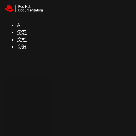
Skip to navigation
Skip to content
支
持
AI
学习
控制台
文档
（Console）
资源
开
发
人
员
开
始
试
用
联