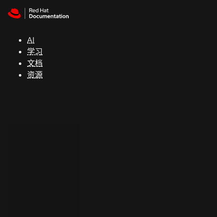
Skip to navigation
Skip to content
支
持
AI
学习
控制台
文档
（Console）
资源
开
发
人
员
开
始
试
用
联