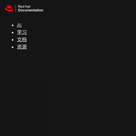
Skip to navigation
Skip to content
支
持
AI
学习
控制台
文档
（Console）
资源
开
发
人
员
开
始
试
用
联