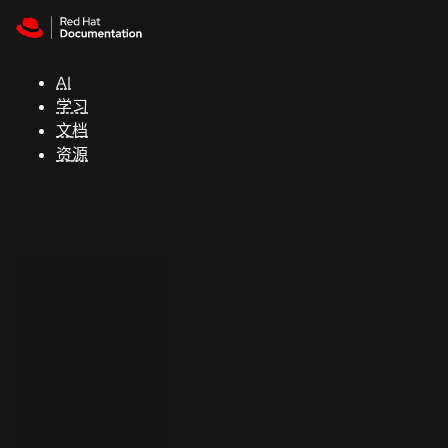
Skip to navigation
Skip to content
支
持
AI
学习
控制台
文档
（Console）
资源
开
发
人
员
开
始
试
用
联