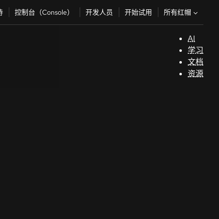
所有红帽
持
控制台（Console）
开发人员
开始试用
AI
支
学习
持
文档
资源
（
开
发
人
员
开
始
试
用