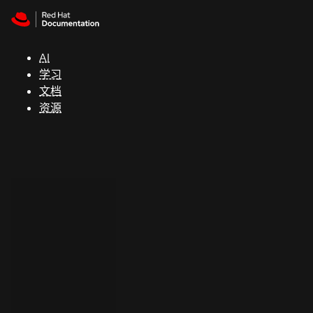
Skip to navigation
Skip to content
支
持
AI
学习
控制台
文档
（Console）
资源
开
发
人
员
开
始
试
用
联