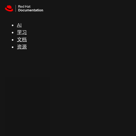
Skip to navigation
Skip to content
支
持
AI
学习
控制台
文档
（Console）
资源
开
发
人
员
开
始
试
用
联