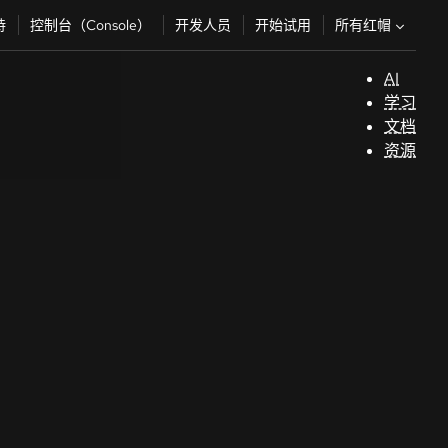
所有红帽
持
控制台（Console）
开发人员
开始试用
AI
支
学习
持
文档
资源
（
开
发
人
员
开
始
试
用