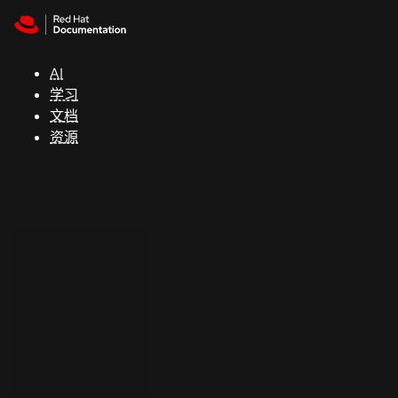
Skip to navigation
Skip to content
支
持
AI
学习
控制台
文档
（Console）
资源
开
发
人
员
开
始
试
用
联