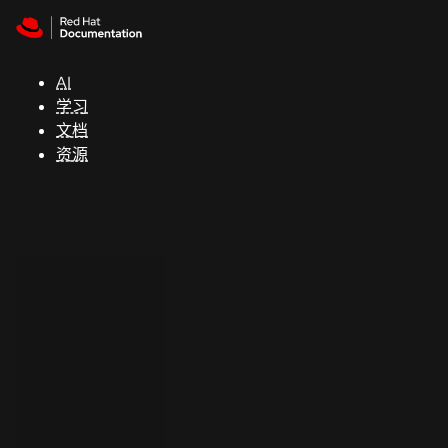
Skip to navigation
Skip to content
支
持
AI
学习
控制台
文档
（Console）
资源
开
发
人
员
开
始
试
用
联