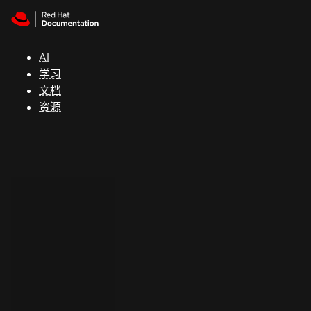
Skip to navigation
Skip to content
支
持
AI
学习
控制台
文档
（Console）
资源
开
发
人
员
开
始
试
用
联