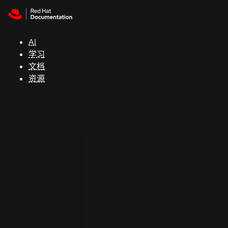
Skip to navigation
Skip to content
支
持
AI
学习
控制台
文档
（Console）
资源
开
发
人
员
开
始
试
用
联