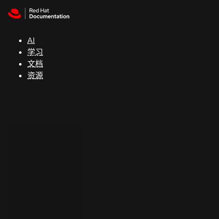
Skip to navigation
Skip to content
支
持
AI
学习
控制台
文档
（Console）
资源
开
发
人
员
开
始
试
用
联