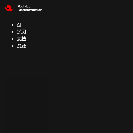
Skip to navigation
Skip to content
支
持
AI
学习
控制台
文档
（Console）
资源
开
发
人
员
开
始
试
用
联