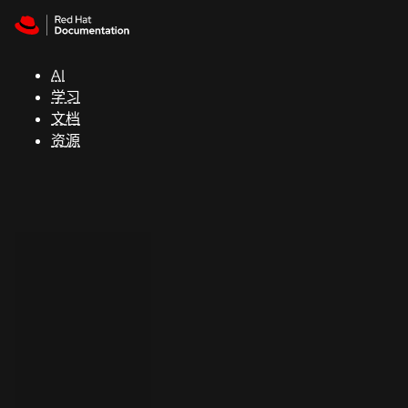
Skip to navigation
Skip to content
支
持
AI
学习
控制台
文档
（Console）
资源
开
发
人
员
开
始
试
用
联