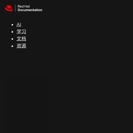
Skip to navigation
Skip to content
支
持
AI
学习
控制台
文档
（Console）
资源
开
发
人
员
开
始
试
用
联