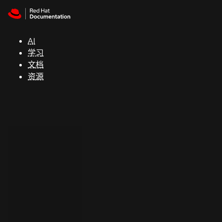
Skip to navigation
Skip to content
支
持
AI
学习
控制台
文档
（Console）
资源
开
发
人
员
开
始
试
用
联