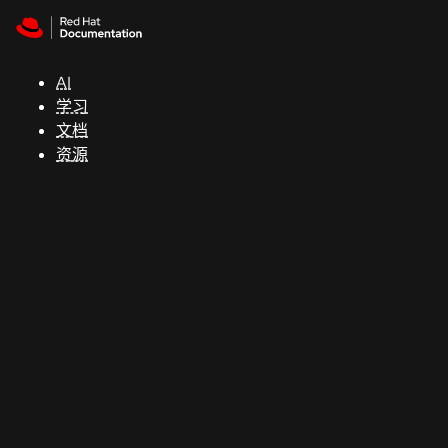
Skip to navigation
Skip to content
支
持
AI
学习
控制台
文档
（Console）
资源
开
发
人
员
开
始
试
用
联