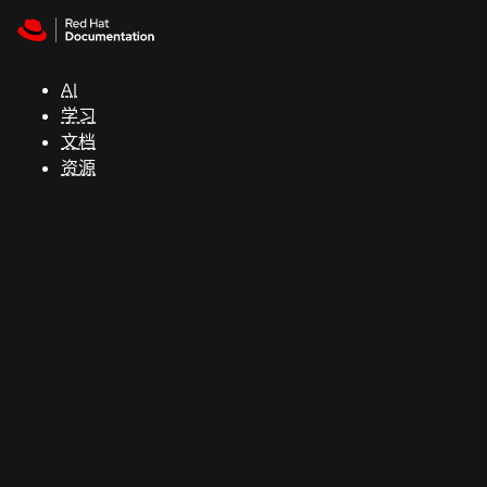
Skip to navigation
Skip to content
支
持
AI
学习
控制台
文档
（Console）
资源
开
发
人
员
开
始
试
用
联