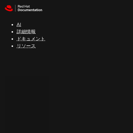
Skip to navigation
Skip to content
サ
ポ
ー
AI
ト
詳細情報
ドキュメント
リソース
コ
ン
ソ
ー
ル
開
発
者
ト
ラ