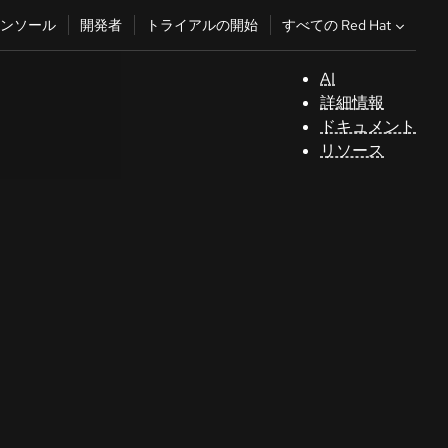
すべての Red Hat
ンソール
開発者
トライアルの開始
AI
サ
詳細情報
ポ
ドキュメント
ー
リソース
ト
コ
ン
ソ
ー
ル
開
発
者