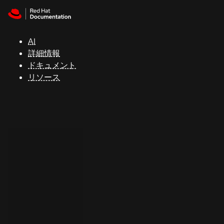
Skip to navigation
Skip to content
サ
ポ
ー
AI
ト
詳細情報
ドキュメント
リソース
コ
ン
ソ
ー
ル
開
発
者
ト
ラ