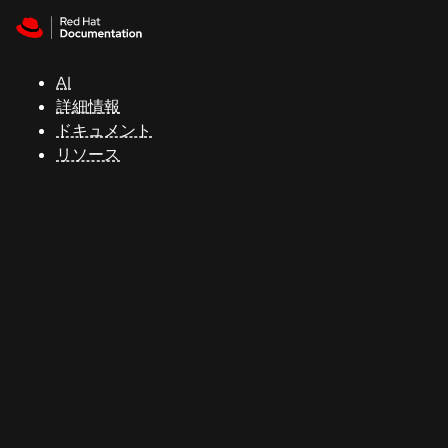
Skip to navigation
Skip to content
サ
ポ
ー
AI
ト
詳細情報
ドキュメント
リソース
コ
ン
ソ
ー
ル
開
発
者
ト
ラ