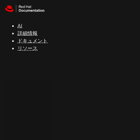
Skip to navigation
Skip to content
サ
ポ
ー
AI
ト
詳細情報
ドキュメント
リソース
コ
ン
ソ
ー
ル
開
発
者
ト
ラ