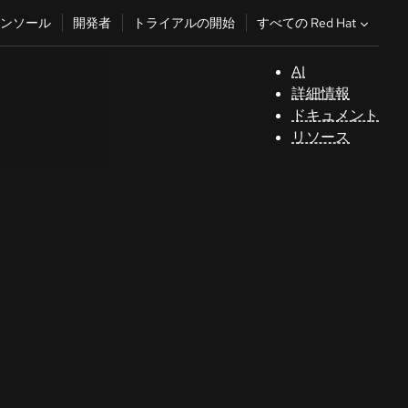
すべての Red Hat
ンソール
開発者
トライアルの開始
AI
サ
詳細情報
ポ
ドキュメント
ー
リソース
ト
コ
ン
ソ
ー
ル
開
発
者