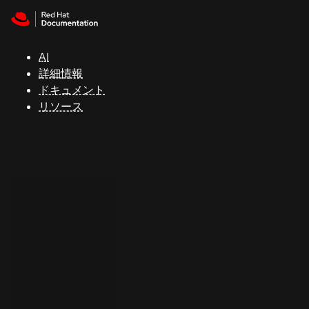
Skip to navigation
Skip to content
サ
ポ
ー
AI
ト
詳細情報
ドキュメント
リソース
コ
ン
ソ
ー
ル
開
発
者
ト
ラ