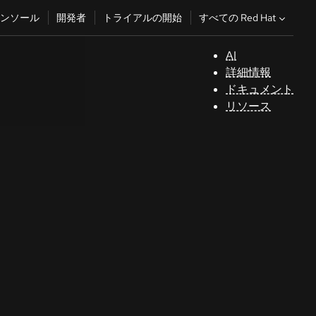
すべての Red Hat
ンソール
開発者
トライアルの開始
AI
サ
詳細情報
ポ
ドキュメント
ー
リソース
ト
コ
ン
ソ
ー
ル
開
発
者