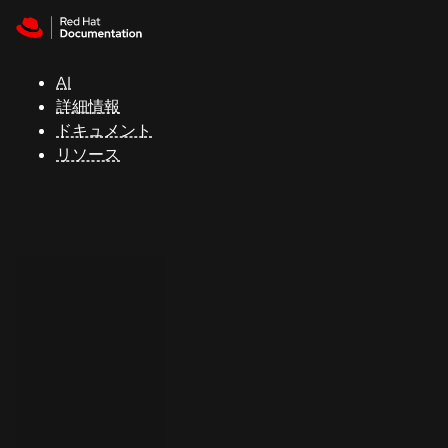
Skip to navigation
Skip to content
サ
ポ
ー
AI
ト
詳細情報
ドキュメント
リソース
コ
ン
ソ
ー
ル
開
発
者
ト
ラ