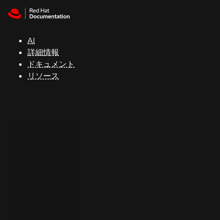
Skip to navigation
Skip to content
サ
ポ
ー
AI
ト
詳細情報
ドキュメント
リソース
コ
ン
ソ
ー
ル
開
発
者
ト
ラ