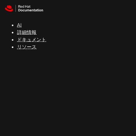
Skip to navigation
Skip to content
サ
ポ
ー
AI
ト
詳細情報
ドキュメント
リソース
コ
ン
ソ
ー
ル
開
発
者
ト
ラ