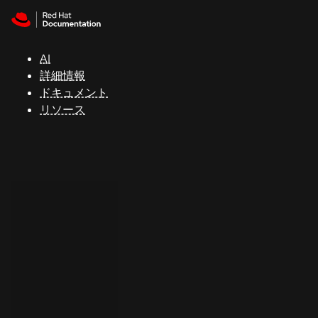
Skip to navigation
Skip to content
サ
ポ
ー
AI
ト
詳細情報
ドキュメント
リソース
コ
ン
ソ
ー
ル
開
発
者
ト
ラ