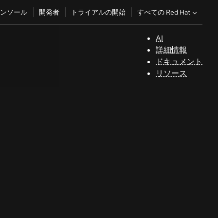
すべての Red Hat
ンソール
開発者
トライアルの開始
AI
サ
詳細情報
ポ
ドキュメント
ー
リソース
ト
コ
ン
ソ
ー
ル
開
発
者