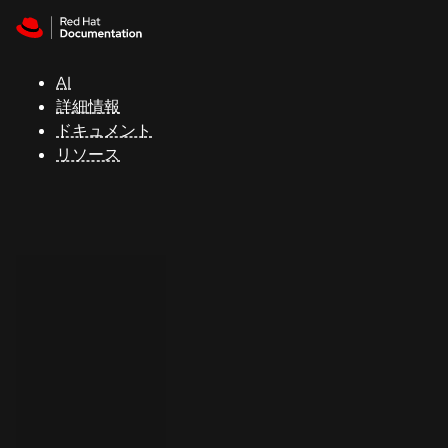
Skip to navigation
Skip to content
サ
ポ
ー
AI
ト
詳細情報
ドキュメント
リソース
コ
ン
ソ
ー
ル
開
発
者
ト
ラ