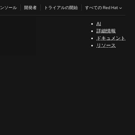
すべての Red Hat
ンソール
開発者
トライアルの開始
AI
サ
詳細情報
ポ
ドキュメント
ー
リソース
ト
コ
ン
ソ
ー
ル
開
発
者