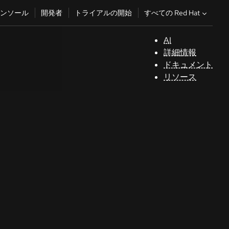
すべての Red Hat
ンソール
開発者
トライアルの開始
AI
サ
詳細情報
ポ
ドキュメント
ー
リソース
ト
コ
ン
ソ
ー
ル
開
発
者