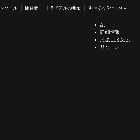
すべての Red Hat
ンソール
開発者
トライアルの開始
AI
サ
詳細情報
ポ
ドキュメント
ー
リソース
ト
コ
ン
ソ
ー
ル
開
発
者