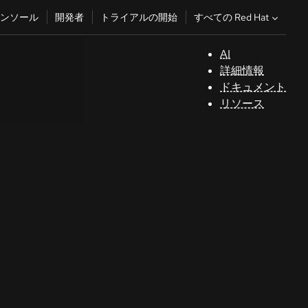
すべての Red Hat
ンソール
開発者
トライアルの開始
AI
サ
詳細情報
ポ
ドキュメント
ー
リソース
ト
コ
ン
ソ
ー
ル
開
発
者