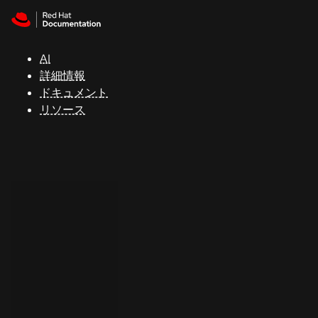
Skip to navigation
Skip to content
サ
ポ
ー
AI
ト
詳細情報
ドキュメント
リソース
コ
ン
ソ
ー
ル
開
発
者
ト
ラ