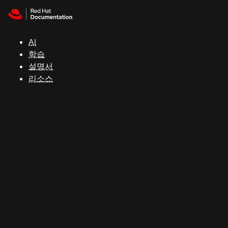
Skip to navigation
Skip to content
지
원
AI
학습
콘
설명서
솔
리소스
개
발
자
평
가
판
시
작
연