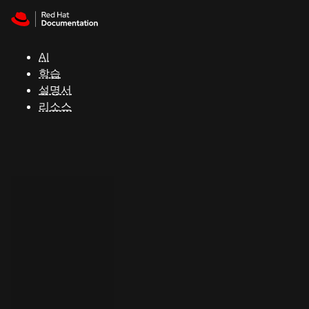
Skip to navigation
Skip to content
지
원
AI
학습
콘
설명서
솔
리소스
개
발
자
평
가
판
시
작
연